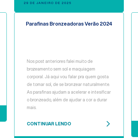
29 DE JANEIRO DE 2025
Parafinas Bronzeadoras Verão 2024
Nos post anteriores falei muito de
brozeamento sem sol e maquiagem
corporal. Já aqui vou falar pra quem gosta
de tomar sol, de se bronzear naturalmente.
As parafinas ajudam a acelerar e intesificar
o bronzeado, além de ajudar a cor a durar
mais.
CONTINUAR LENDO