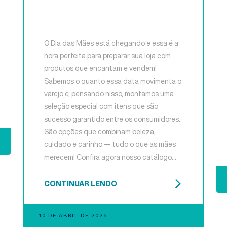
O Dia das Mães está chegando e essa é a
hora perfeita para preparar sua loja com
produtos que encantam e vendem!
Sabemos o quanto essa data movimenta o
varejo e, pensando nisso, montamos uma
seleção especial com itens que são
sucesso garantido entre os consumidores.
São opções que combinam beleza,
cuidado e carinho — tudo o que as mães
merecem! Confira agora nosso catálogo
exclusivo e garanta os melhores
cosméticos para impulsionar suas vendas
CONTINUAR LENDO
nesta data tão especial!
10 DE ABRIL DE 2025