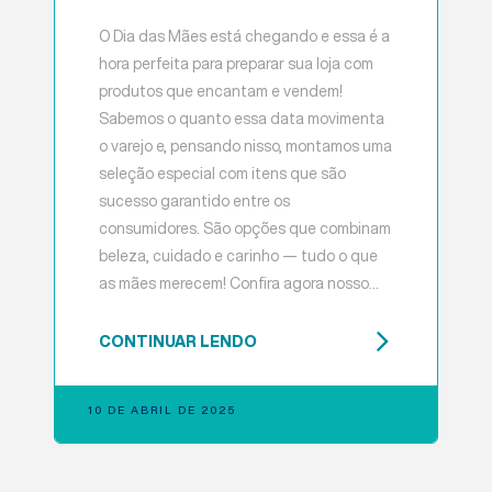
O Dia das Mães está chegando e essa é a
hora perfeita para preparar sua loja com
produtos que encantam e vendem!
Sabemos o quanto essa data movimenta
o varejo e, pensando nisso, montamos uma
seleção especial com itens que são
sucesso garantido entre os
consumidores. São opções que combinam
beleza, cuidado e carinho — tudo o que
as mães merecem! Confira agora nosso
catálogo exclusivo e garanta os melhores
cosméticos para impulsionar suas vendas
CONTINUAR LENDO
nesta data tão especial!
10 DE ABRIL DE 2025