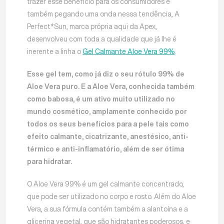
trazer esse benefício para os consumidores e
também pegando uma onda nessa tendência, A
Perfect*Sun, marca própria aqui da Apex,
desenvolveu com toda a qualidade que já lhe é
inerente a linha o
Gel Calmante Aloe Vera 99%
.
Esse gel tem, como já diz o seu rótulo 99% de
Aloe Vera puro. E a Aloe Vera, conhecida também
como babosa, é um ativo muito utilizado no
mundo cosmético, amplamente conhecido por
todos os seus benefícios para a pele tais como
efeito calmante, cicatrizante, anestésico, anti-
térmico e anti-inflamatório, além de ser ótima
para hidratar.
O Aloe Vera 99% é um gel calmante concentrado,
que pode ser utilizado no corpo e rosto. Além do Aloe
Vera, a sua fórmula contém também a alantoína e a
glicerina vegetal, que são hidratantes poderosos, e