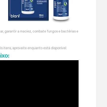
tar, garantir a maciez, combate fungos e bactérias e
s itens, aproveite enquanto está disponível:
ixo: