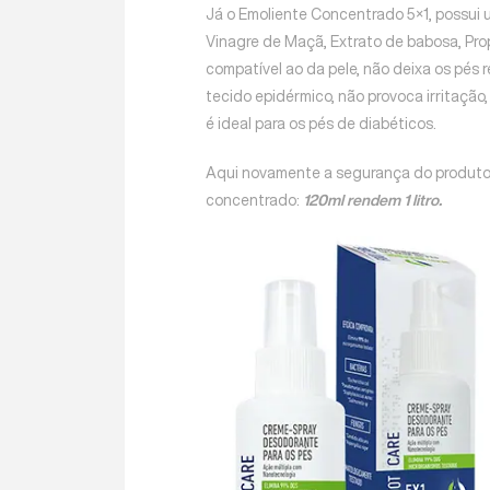
Já o Emoliente Concentrado 5×1, possui u
Vinagre de Maçã, Extrato de babosa, Propi
compatível ao da pele, não deixa os pés 
tecido epidérmico, não provoca irritação
é ideal para os pés de diabéticos.
Aqui novamente a segurança do produto 
concentrado:
120ml rendem 1 litro.