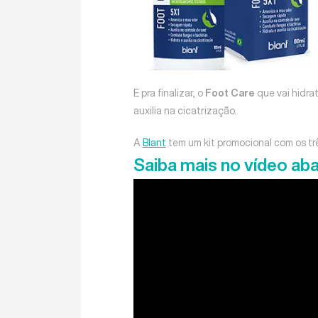
E pra finalizar, o
Foot Care
que vai hidra
auxilia na cicatrização.
A
Blant
tem um kit promocional com os trê
Saiba mais no vídeo aba