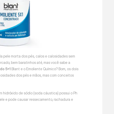
da pele morta dos pés, calos e calosidades sem
ercado, bem baratinhos até, mas você sabe a
do 5×1
Blant e o Emoliente Químico? Bom, os dois
losidades dos pés e mãos, mas com conceitos
m hidróxido de sódio (soda cáustica) possui o Ph
 pele e pode causar ressecamento, rachadura e