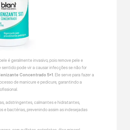
ele é geralmente invasivo, pois remove pele e
e sentido pode vir a causar infecções se não for
ienizante Concentrado 5×1
. Ele serve para fazer a
processo de manicure e pedicure, garantindo a
fissional.
s, adstringentes, calmantes e hidratantes,
s e bactérias, prevenindo assim as indesejadas
egana, sem sulfatos, petrolatos, óleo mineral,