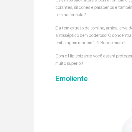
corantes, silicones e parabenos e tamb
tem na fórmula?
Ela tem extrato de tomilho, arnica, erva 
antisséptico bem poderoso! O concentrad
embalagem rendem 1,2l! Rende muito!
Com o Higienizante você estará protegen
muito superior!
Emoliente