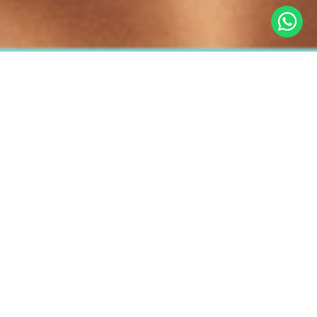
retornar
cosméticos
Carnaval 2025 Apex: veja nossa seleção de produtos!