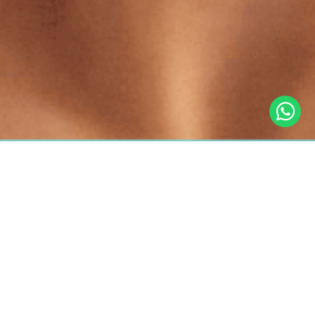
retornar
lábios saudáveis
Lábios Renovados com Labotrat