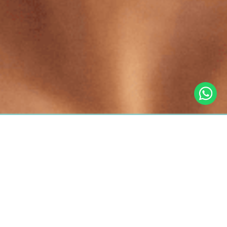
retornar
maquiagem
corporal
Maquiagem…para o corpo?