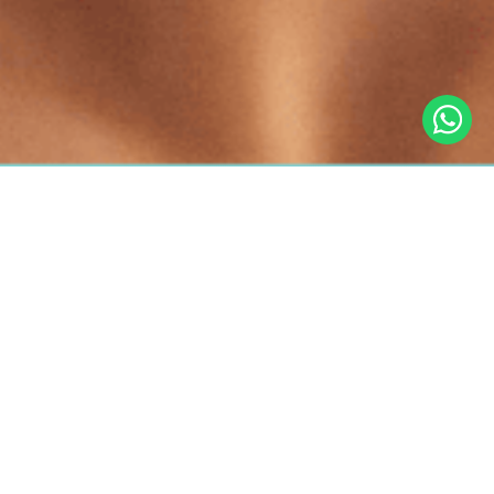
retornar
secador
Protetor térmico: por que você precisa usar