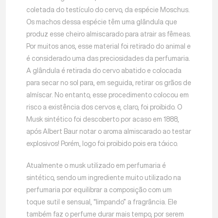
coletada do testículo do cervo, da espécie Moschus.
Os machos dessa espécie têm uma glândula que
produz esse cheiro almiscarado para atrair as fêmeas.
Por muitos anos, esse material foi retirado do animal e
é considerado uma das preciosidades da perfumaria.
A glândula é retirada do cervo abatido e colocada
para secar no sol para, em seguida, retirar os grãos de
almíscar. No entanto, esse procedimento colocou em
risco a existência dos cervos e, claro, foi proibido. O
Musk sintético foi descoberto por acaso em 1888,
após Albert Baur notar o aroma almiscarado ao testar
explosivos! Porém, logo foi proibido pois era tóxico.
Atualmente o musk utilizado em perfumaria é
sintético, sendo um ingrediente muito utilizado na
perfumaria por equilibrar a composição com um
toque sutil e sensual, “limpando” a fragrância. Ele
também faz o perfume durar mais tempo, por serem