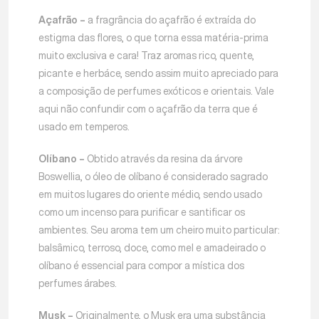
Açafrão –
a fragrância do açafrão é extraída do
estigma das flores, o que torna essa matéria-prima
muito exclusiva e cara! Traz aromas rico, quente,
picante e herbáce, sendo assim muito apreciado para
a composição de perfumes exóticos e orientais. Vale
aqui não confundir com o açafrão da terra que é
usado em temperos.
Olíbano –
Obtido através da resina da árvore
Boswellia, o óleo de olíbano é considerado sagrado
em muitos lugares do oriente médio, sendo usado
como um incenso para purificar e santificar os
ambientes. Seu aroma tem um cheiro muito particular:
balsâmico, terroso, doce, como mel e amadeirado o
olíbano é essencial para compor a mística dos
perfumes árabes.
Musk –
Originalmente, o Musk era uma substância