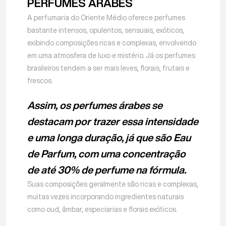
PERFUMES ÁRABES
A perfumaria do Oriente Médio oferece perfumes
bastante intensos, opulentos, sensuais, exóticos,
exibindo composições ricas e complexas, envolvendo
em uma atmosfera de luxo e mistério. Já os perfumes
brasileiros tendem a ser mais leves, florais, frutais e
frescos.
Assim, os perfumes árabes se
destacam por trazer essa intensidade
e uma longa duração, já que são Eau
de Parfum, com uma concentração
de até 30% de perfume na fórmula.
Suas composições geralmente são ricas e complexas,
muitas vezes incorporando ingredientes naturais
como oud, âmbar, especiarias e florais exóticos.